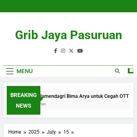
Skip
to
content
Grib Jaya Pasuruan
MENU
BREAKING
Solusi Wamendagri Bima Arya untuk Cegah OTT Kepa
4 Months Ago
NEWS
Home
2025
July
15