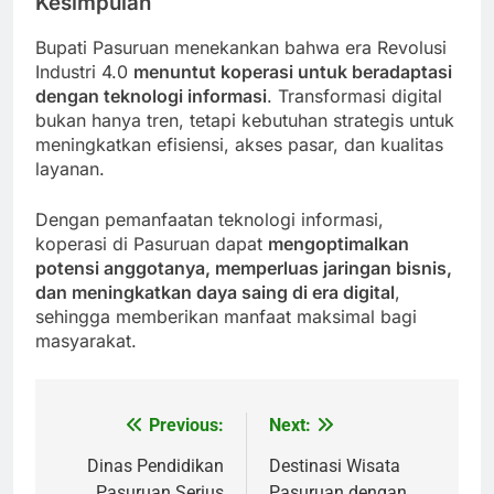
Kesimpulan
Bupati Pasuruan menekankan bahwa era Revolusi
Industri 4.0
menuntut koperasi untuk beradaptasi
dengan teknologi informasi
. Transformasi digital
bukan hanya tren, tetapi kebutuhan strategis untuk
meningkatkan efisiensi, akses pasar, dan kualitas
layanan.
Dengan pemanfaatan teknologi informasi,
koperasi di Pasuruan dapat
mengoptimalkan
potensi anggotanya, memperluas jaringan bisnis,
dan meningkatkan daya saing di era digital
,
sehingga memberikan manfaat maksimal bagi
masyarakat.
Previous:
Next:
Post
navigation
Dinas Pendidikan
Destinasi Wisata
Pasuruan Serius
Pasuruan dengan