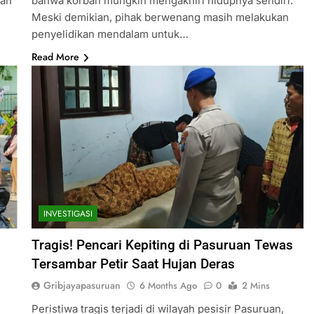
lah
bahwa korban mungkin mengakhiri hidupnya sendiri.
Meski demikian, pihak berwenang masih melakukan
penyelidikan mendalam untuk…
Read More
INVESTIGASI
Tragis! Pencari Kepiting di Pasuruan Tewas
Tersambar Petir Saat Hujan Deras
Gribjayapasuruan
6 Months Ago
0
2 Mins
Peristiwa tragis terjadi di wilayah pesisir Pasuruan,