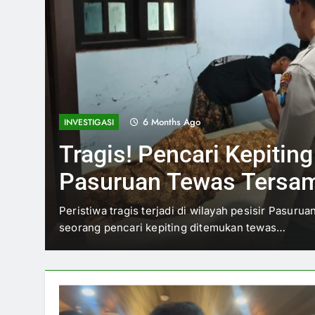
4 Months Ago
NASIONAL
Solusi Wamendagri Bim
untuk Cegah OTT Kepal
Berulangnya operasi tangkap tangan (OTT) kepal
Menteri Dalam Negeri Bima Arya menegaskan…