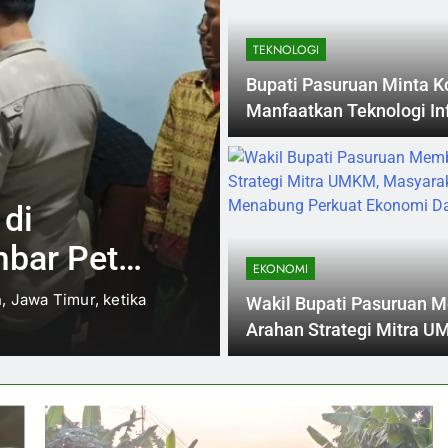
TEKNOLOGI
Bupati Pasuruan Minta K
Manfaatkan Teknologi In
di Revolusi Industri 4.0
4 Months Ago
HUKUM
a Arya
Duka di Rel Ke
a Daerah
Wanita Pasur
EKONOMI
Tragis
a daerah membuat Wakil
Kehidupan terkadang mengh
Wakil Bupati Pasuruan 
pahami sepenuhnya. Baru-ba
Arahan Strategi Mitra U
Masyarakat Menabung P
Ekonomi Daerah