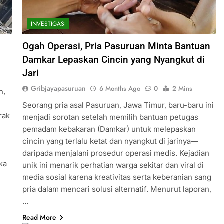
INVESTIGASI
Ogah Operasi, Pria Pasuruan Minta Bantuan
Damkar Lepaskan Cincin yang Nyangkut di
Jari
Gribjayapasuruan
6 Months Ago
0
2 Mins
n,
Seorang pria asal Pasuruan, Jawa Timur, baru-baru ini
rak
menjadi sorotan setelah memilih bantuan petugas
pemadam kebakaran (Damkar) untuk melepaskan
cincin yang terlalu ketat dan nyangkut di jarinya—
daripada menjalani prosedur operasi medis. Kejadian
ka
unik ini menarik perhatian warga sekitar dan viral di
media sosial karena kreativitas serta keberanian sang
pria dalam mencari solusi alternatif. Menurut laporan,
…
Read More