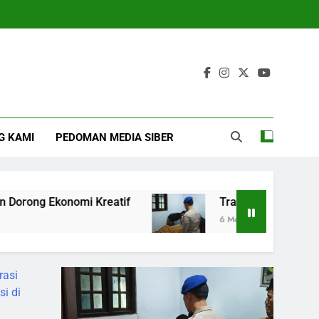
G KAMI
PEDOMAN MEDIA SIBER
reatif
Tragis! Pencari Kepiting di Pasuruan 
6 Months Ago