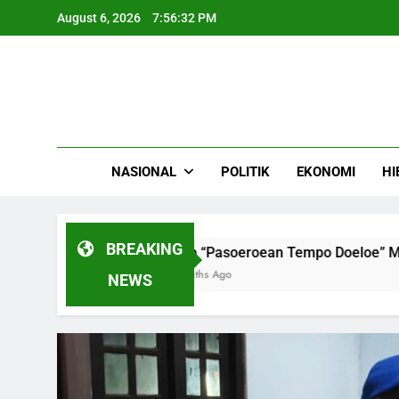
Skip
August 6, 2026
7:56:33 PM
to
content
NASIONAL
POLITIK
EKONOMI
HI
BREAKING
Kirab “Pasoeroean Tempo Doeloe” Meriahkan Kota Pasur
4 Months Ago
NEWS