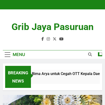
Skip
to
content
Grib Jaya Pasuruan
MENU
BREAKING
i Wamendagri Bima Arya untuk Cegah OTT Kepala Daerah
hs Ago
NEWS