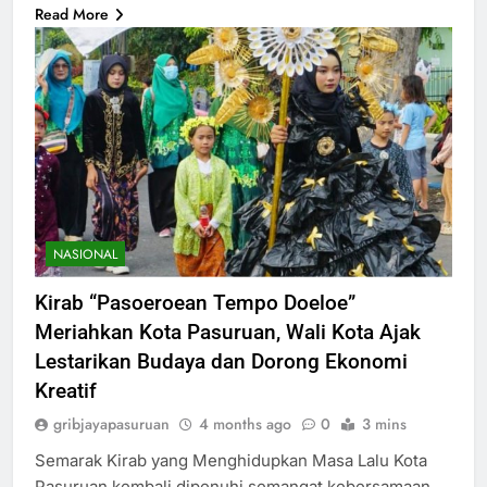
Read More
NASIONAL
Kirab “Pasoeroean Tempo Doeloe”
Meriahkan Kota Pasuruan, Wali Kota Ajak
Lestarikan Budaya dan Dorong Ekonomi
Kreatif
gribjayapasuruan
4 months ago
0
3 mins
Semarak Kirab yang Menghidupkan Masa Lalu Kota
Pasuruan kembali dipenuhi semangat kebersamaan