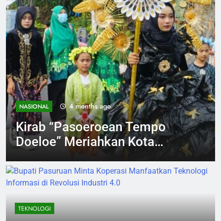
4 months ago
NASIONAL
Kirab “Pasoeroean Tempo
Doeloe” Meriahkan Kota
Pasuruan, Wali Kota Ajak
Lestarikan Budaya dan
Dorong Ekonomi Kreatif
TEKNOLOGI