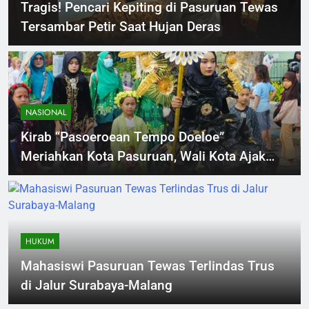
Tragis! Pencari Kepiting di Pasuruan Tewas
Tersambar Petir Saat Hujan Deras
NASIONAL
Kirab “Pasoeroean Tempo Doeloe”
Meriahkan Kota Pasuruan, Wali Kota Ajak
Lestarikan Budaya dan Dorong Ekonomi
Kreatif
HUKUM
Mahasiswi Pasuruan Tewas Terlindas Trus
di Jalur Surabaya-Malang