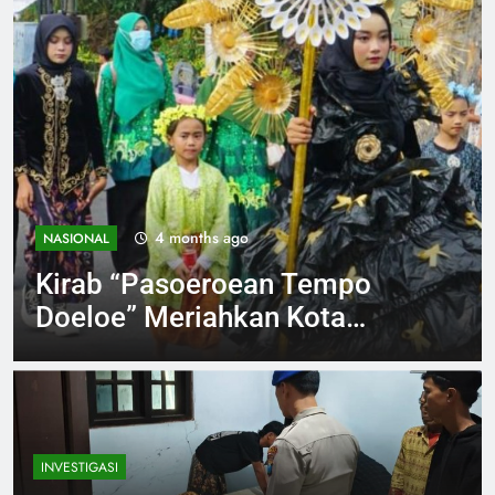
4 months ago
NASIONAL
Kirab “Pasoeroean Tempo
Doeloe” Meriahkan Kota
Pasuruan, Wali Kota Ajak
Lestarikan Budaya dan
Dorong Ekonomi Kreatif
INVESTIGASI