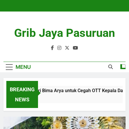
Skip
to
content
Grib Jaya Pasuruan
MENU
BREAKING
si Wamendagri Bima Arya untuk Cegah OTT Kepala Daerah
ths Ago
NEWS