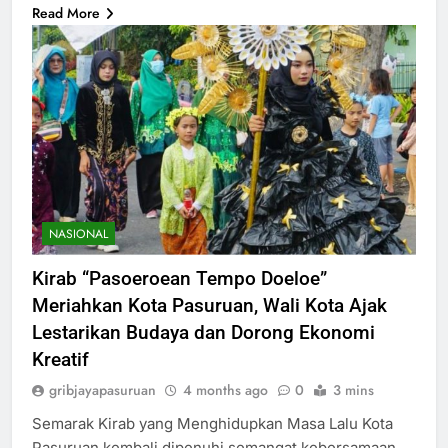
Read More
NASIONAL
Kirab “Pasoeroean Tempo Doeloe”
Meriahkan Kota Pasuruan, Wali Kota Ajak
Lestarikan Budaya dan Dorong Ekonomi
Kreatif
gribjayapasuruan
4 months ago
0
3 mins
Semarak Kirab yang Menghidupkan Masa Lalu Kota
Pasuruan kembali dipenuhi semangat kebersamaan