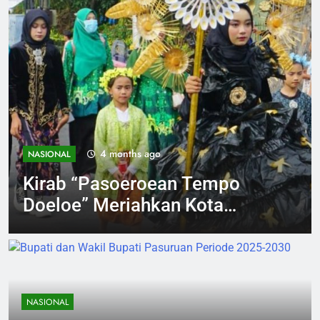
4 months ago
NASIONAL
Kirab “Pasoeroean Tempo
Doeloe” Meriahkan Kota
Pasuruan, Wali Kota Ajak
Lestarikan Budaya dan
Dorong Ekonomi Kreatif
NASIONAL