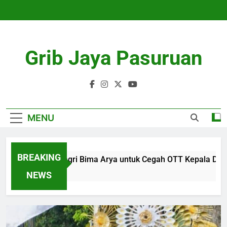
Skip
to
content
Grib Jaya Pasuruan
MENU
BREAKING
lusi Wamendagri Bima Arya untuk Cegah OTT Kepala Daerah
onths Ago
NEWS