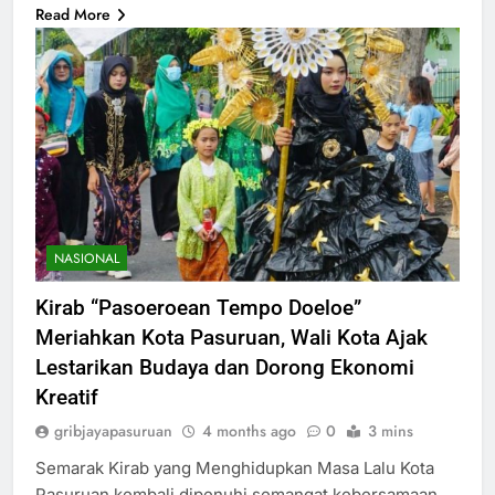
Read More
NASIONAL
Kirab “Pasoeroean Tempo Doeloe”
Meriahkan Kota Pasuruan, Wali Kota Ajak
Lestarikan Budaya dan Dorong Ekonomi
Kreatif
gribjayapasuruan
4 months ago
0
3 mins
Semarak Kirab yang Menghidupkan Masa Lalu Kota
Pasuruan kembali dipenuhi semangat kebersamaan