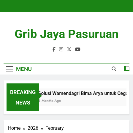
Skip
to
content
Grib Jaya Pasuruan
MENU
BREAKING
Solusi Wamendagri Bima Arya untuk Cegah 
4 Months Ago
NEWS
Home
2026
February