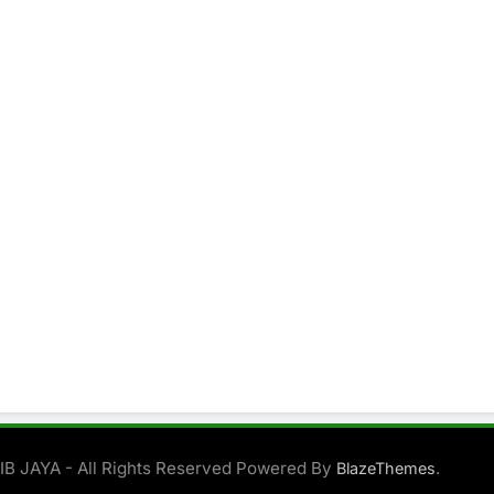
B JAYA - All Rights Reserved Powered By
.
BlazeThemes