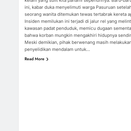
kelam yang sulit kita pahami sepenuhnya. Baru-bar
ini, kabar duka menyelimuti warga Pasuruan setela
seorang wanita ditemukan tewas tertabrak kereta ap
Insiden memilukan ini terjadi di jalur rel yang melint
kawasan padat penduduk, memicu dugaan sementa
bahwa korban mungkin mengakhiri hidupnya sendir
Meski demikian, pihak berwenang masih melakuka
penyelidikan mendalam untuk…
Read More