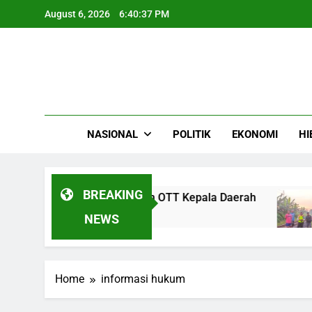
Skip
August 6, 2026
6:40:37 PM
to
content
NASIONAL
POLITIK
EKONOMI
HI
BREAKING
i Bima Arya untuk Cegah OTT Kepala Daerah
NEWS
Home
informasi hukum