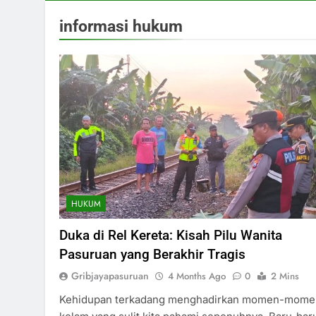
informasi hukum
HUKUM
Duka di Rel Kereta: Kisah Pilu Wanita
Pasuruan yang Berakhir Tragis
Gribjayapasuruan
4 Months Ago
0
2 Mins
Kehidupan terkadang menghadirkan momen-mome