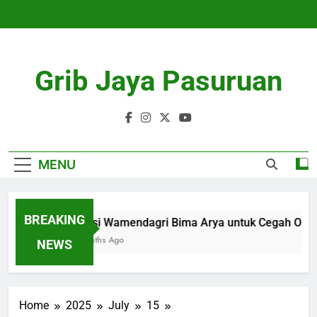
Skip
to
content
Grib Jaya Pasuruan
MENU
BREAKING
Solusi Wamendagri Bima Arya untuk Cegah OTT K
4 Months Ago
NEWS
Home
2025
July
15