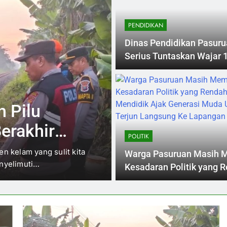
PENDIDIKAN
Dinas Pendidikan Pasur
Serius Tuntaskan Wajar 
Tahun Pada Tahun 2025
6 Months Ago
INVESTIGASI
po
Tragis! Pencar
Pasuruan Tew
POLITIK
k
Saat Hujan D
a Pasuruan kembali
Peristiwa tragis terjadi di w
Warga Pasuruan Masih M
Kirab…
seorang pencari kepiting d
Dorong
Kesadaran Politik yang 
Upaya Mendidik Ajak Ge
Muda Untuk Terjun Lang
Lapangan