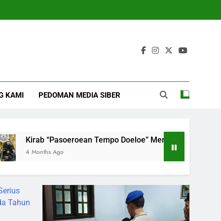
G KAMI
PEDOMAN MEDIA SIBER
roean Tempo Doeloe” Meriahkan Kota Pasuruan, Wali Kota Aja