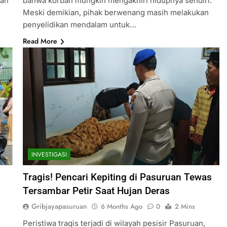
lah
bahwa korban mungkin mengakhiri hidupnya sendiri.
Meski demikian, pihak berwenang masih melakukan
penyelidikan mendalam untuk…
Read More
INVESTIGASI
Tragis! Pencari Kepiting di Pasuruan Tewas
Tersambar Petir Saat Hujan Deras
Gribjayapasuruan
6 Months Ago
0
2 Mins
Peristiwa tragis terjadi di wilayah pesisir Pasuruan,