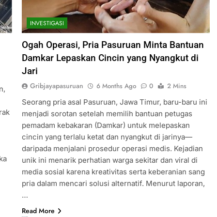
INVESTIGASI
Ogah Operasi, Pria Pasuruan Minta Bantuan
Damkar Lepaskan Cincin yang Nyangkut di
Jari
Gribjayapasuruan
6 Months Ago
0
2 Mins
n,
Seorang pria asal Pasuruan, Jawa Timur, baru-baru ini
rak
menjadi sorotan setelah memilih bantuan petugas
pemadam kebakaran (Damkar) untuk melepaskan
cincin yang terlalu ketat dan nyangkut di jarinya—
daripada menjalani prosedur operasi medis. Kejadian
ka
unik ini menarik perhatian warga sekitar dan viral di
media sosial karena kreativitas serta keberanian sang
pria dalam mencari solusi alternatif. Menurut laporan,
…
Read More