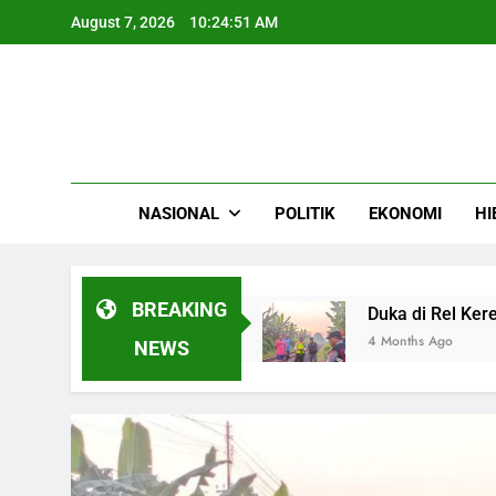
Skip
August 7, 2026
10:24:53 AM
to
content
NASIONAL
POLITIK
EKONOMI
HI
BREAKING
a Daerah
Duka di Rel Kereta: Kisah Pilu Wani
4 Months Ago
NEWS