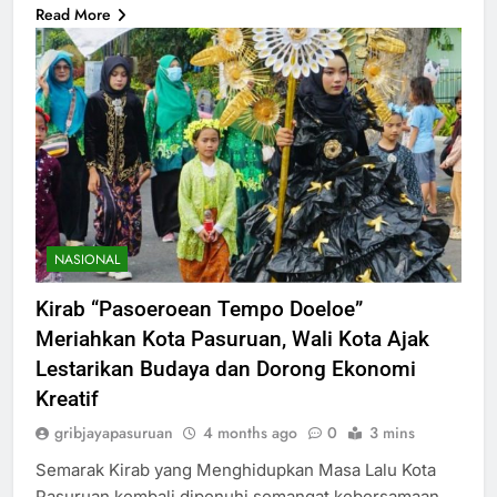
Read More
NASIONAL
Kirab “Pasoeroean Tempo Doeloe”
Meriahkan Kota Pasuruan, Wali Kota Ajak
Lestarikan Budaya dan Dorong Ekonomi
Kreatif
gribjayapasuruan
4 months ago
0
3 mins
Semarak Kirab yang Menghidupkan Masa Lalu Kota
Pasuruan kembali dipenuhi semangat kebersamaan