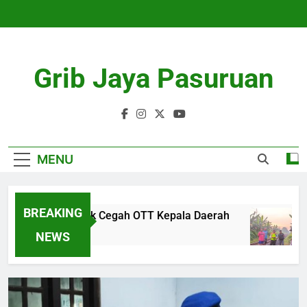
Skip
to
content
Grib Jaya Pasuruan
MENU
BREAKING
ima Arya untuk Cegah OTT Kepala Daerah
Duk
4 M
NEWS