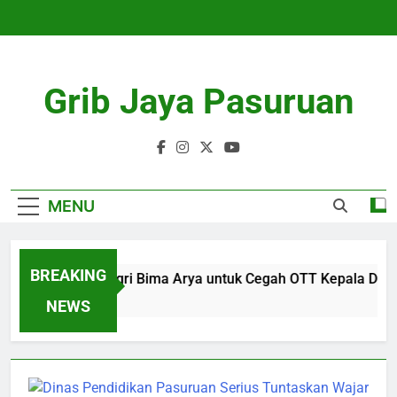
Skip
to
content
Grib Jaya Pasuruan
MENU
BREAKING
Solusi Wamendagri Bima Arya untuk Cegah OTT Kepala Daer
4 Months Ago
NEWS