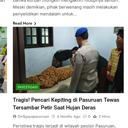
lah
bahwa korban mungkin mengakhiri hidupnya sendiri.
Meski demikian, pihak berwenang masih melakukan
penyelidikan mendalam untuk…
Read More
INVESTIGASI
Tragis! Pencari Kepiting di Pasuruan Tewas
Tersambar Petir Saat Hujan Deras
Gribjayapasuruan
6 Months Ago
0
2 Mins
Peristiwa tragis terjadi di wilayah pesisir Pasuruan,