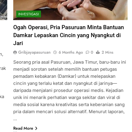
INVESTIGASI
Ogah Operasi, Pria Pasuruan Minta Bantuan
Damkar Lepaskan Cincin yang Nyangkut di
Jari
Gribjayapasuruan
6 Months Ago
0
2 Mins
n,
Seorang pria asal Pasuruan, Jawa Timur, baru-baru ini
rak
menjadi sorotan setelah memilih bantuan petugas
pemadam kebakaran (Damkar) untuk melepaskan
cincin yang terlalu ketat dan nyangkut di jarinya—
daripada menjalani prosedur operasi medis. Kejadian
ka
unik ini menarik perhatian warga sekitar dan viral di
media sosial karena kreativitas serta keberanian sang
pria dalam mencari solusi alternatif. Menurut laporan,
…
Read More