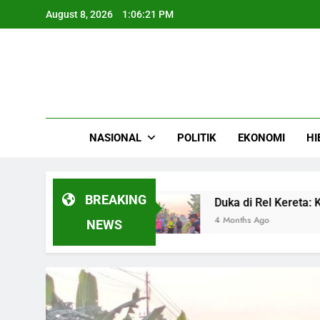
Skip
August 8, 2026
1:06:22 PM
to
content
NASIONAL
POLITIK
EKONOMI
HI
BREAKING
aerah
Duka di Rel Kereta: Kisah Pilu Wanita 
4 Months Ago
NEWS