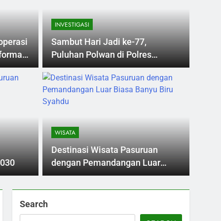
INVESTIGASI
operasi
Sambut Hari Jadi ke-77,
formasi
Puluhan Polwan di Polres
Pasuruan Donor Darah
NASION
i Kepiting di
Sol
as Tersambar Petir
unt
WISATA
eras
ilayah pesisir Pasuruan, Jawa Timur, ketika
Berula
Destinasi Wisata Pasuruan
itemukan tewas…
Menter
2030
dengan Pemandangan Luar
Biasa Banyu Biru Syahdu
Search