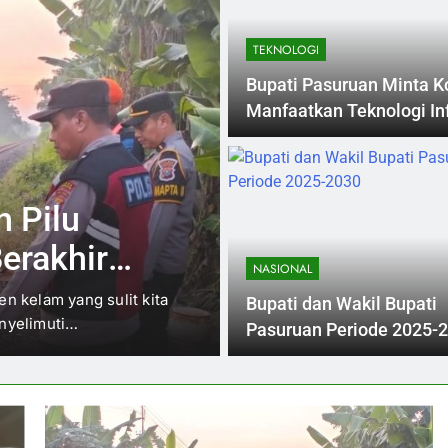
TEKNOLOGI
Bupati Pasuruan Minta K
Manfaatkan Teknologi In
di Revolusi Industri 4.0
6 Months Ago
INVESTIGASI
po
Tragis! Pencar
Pasuruan Tew
NASIONAL
k
Saat Hujan D
a Pasuruan kembali
Peristiwa tragis terjadi di w
Bupati dan Wakil Bupati
Kirab…
seorang pencari kepiting d
Dorong
Pasuruan Periode 2025-