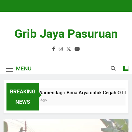
Skip
to
content
Grib Jaya Pasuruan
MENU
BREAKING
Solusi Wamendagri Bima Arya untuk Cegah OTT Kepal
4 Months Ago
NEWS