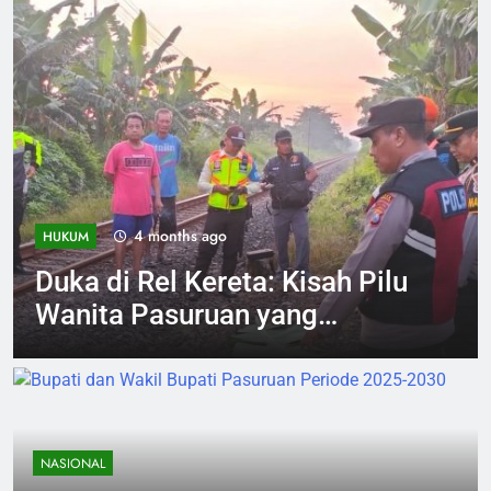
4 months ago
NASIONAL
Kirab “Pasoeroean Tempo
Doeloe” Meriahkan Kota
Pasuruan, Wali Kota Ajak
Lestarikan Budaya dan
Dorong Ekonomi Kreatif
NASIONAL