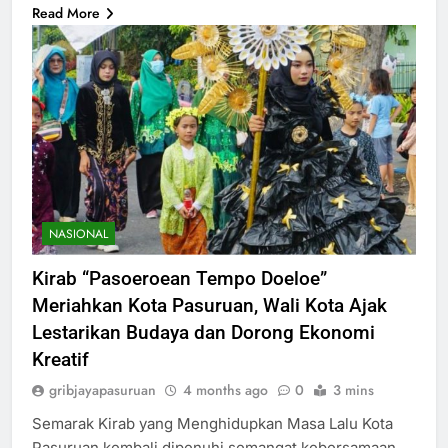
Read More
NASIONAL
Kirab “Pasoeroean Tempo Doeloe”
Meriahkan Kota Pasuruan, Wali Kota Ajak
Lestarikan Budaya dan Dorong Ekonomi
Kreatif
gribjayapasuruan
4 months ago
0
3 mins
Semarak Kirab yang Menghidupkan Masa Lalu Kota
Pasuruan kembali dipenuhi semangat kebersamaan