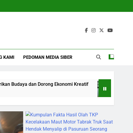
G KAMI
PEDOMAN MEDIA SIBER
Dorong Ekonomi Kreatif
Tragis! Pencari Kepi
6 Months Ago