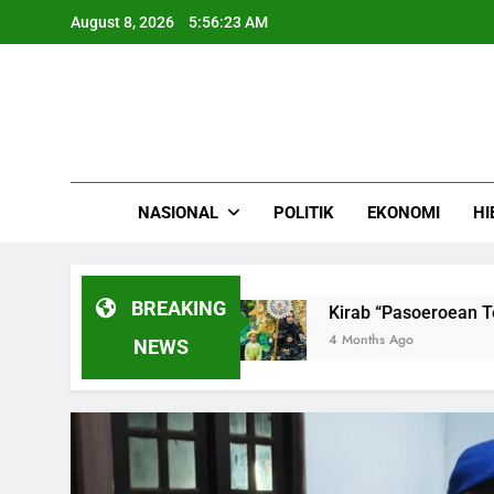
Skip
August 8, 2026
5:56:25 AM
to
content
NASIONAL
POLITIK
EKONOMI
HI
BREAKING
Tragis
Kirab “Pasoeroean Tempo Doeloe” Meri
4 Months Ago
NEWS