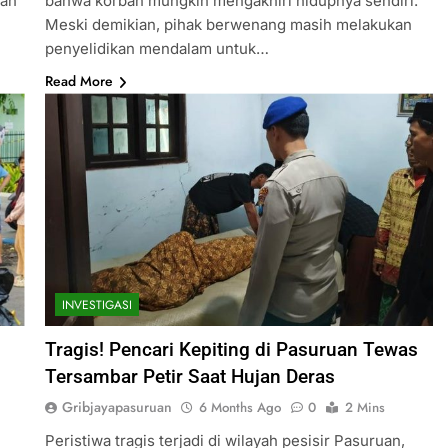
lah
bahwa korban mungkin mengakhiri hidupnya sendiri.
Meski demikian, pihak berwenang masih melakukan
penyelidikan mendalam untuk…
Read More
INVESTIGASI
Tragis! Pencari Kepiting di Pasuruan Tewas
Tersambar Petir Saat Hujan Deras
Gribjayapasuruan
6 Months Ago
0
2 Mins
Peristiwa tragis terjadi di wilayah pesisir Pasuruan,