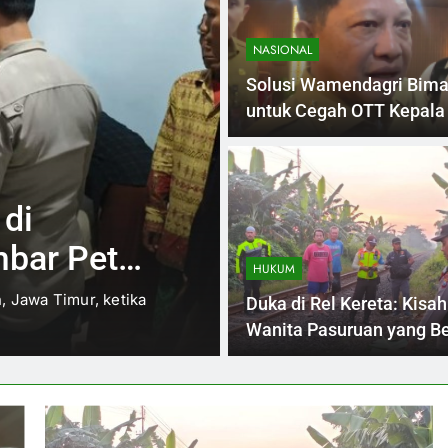
NASIONAL
Solusi Wamendagri Bima
untuk Cegah OTT Kepala
4 Months Ago
NASIONAL
 di
Solusi Wamen
bar Petir
untuk Cegah 
HUKUM
n, Jawa Timur, ketika
Berulangnya operasi tangka
Duka di Rel Kereta: Kisah
Menteri Dalam Negeri Bima
Wanita Pasuruan yang Be
Tragis