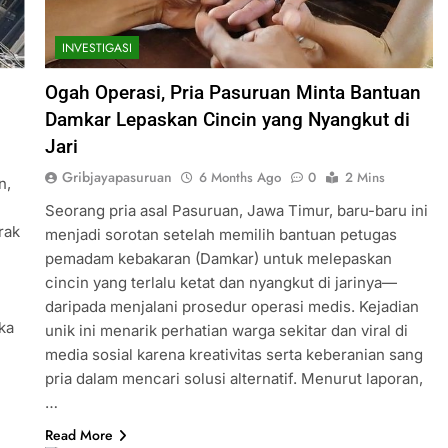
INVESTIGASI
Ogah Operasi, Pria Pasuruan Minta Bantuan
Damkar Lepaskan Cincin yang Nyangkut di
Jari
Gribjayapasuruan
6 Months Ago
0
2 Mins
n,
Seorang pria asal Pasuruan, Jawa Timur, baru-baru ini
rak
menjadi sorotan setelah memilih bantuan petugas
pemadam kebakaran (Damkar) untuk melepaskan
cincin yang terlalu ketat dan nyangkut di jarinya—
daripada menjalani prosedur operasi medis. Kejadian
ka
unik ini menarik perhatian warga sekitar dan viral di
media sosial karena kreativitas serta keberanian sang
pria dalam mencari solusi alternatif. Menurut laporan,
…
Read More